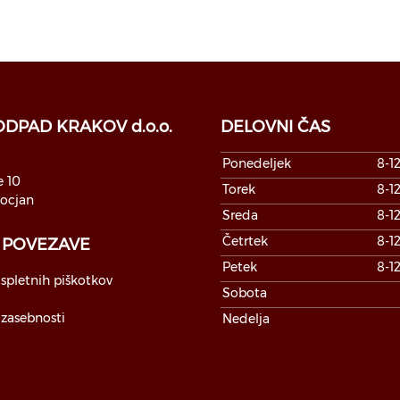
DPAD KRAKOV d.o.o.
DELOVNI ČAS
Ponedeljek
8-12
 10
Torek
8-12
ocjan
Sreda
8-12
Četrtek
8-12
 POVEZAVE
Petek
8-12
 spletnih piškotkov
Sobota
n
 zasebnosti
Nedelja