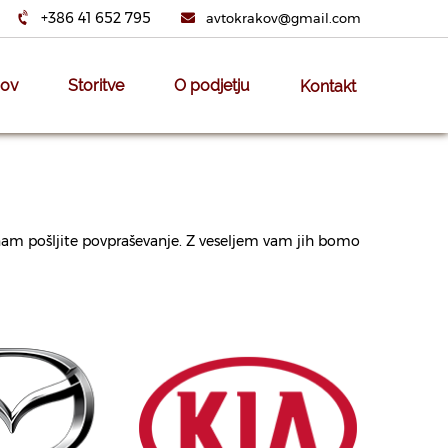
+386 41 652 795
avtokrakov@gmail.com
ov
Storitve
O podjetju
Kontakt
li nam pošljite povpraševanje. Z veseljem vam jih bomo