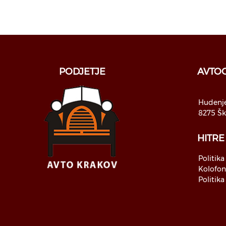
PODJETJE
AVTOO
Hudenje
8275 Šk
HITRE
Politika
Kolofo
Politika