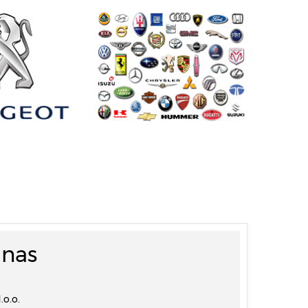
 nas
o.o.