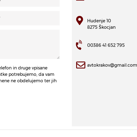
Hudenje 10
8275 Škocjan
00386 41 652 795
avtokrakov@gmail.co
elefon in druge vpisane
datke potrebujemo, da vam
ene ne obdelujemo ter jih